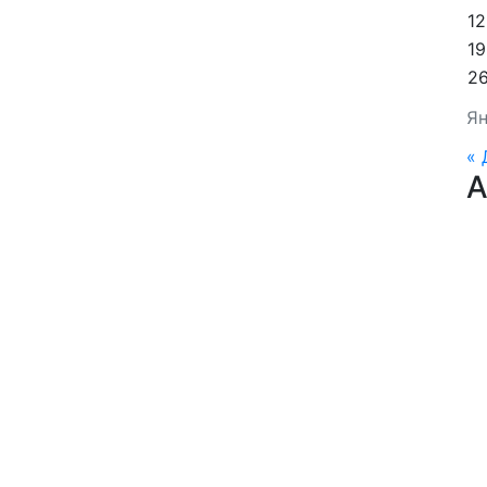
12
19
2
Ян
« 
А