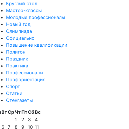
Круглый стол
Мастер-классы
Молодые профессионалы
Новый год
Олимпиада
Официально
Повышение квалификации
Полигон
Праздник
Практика
Профессионалы
Профориентация
Спорт
Статьи
Стенгазеты
н
Вт
Ср
Чт
Пт
Сб
Вс
1
2
3
4
6
7
8
9
10
11