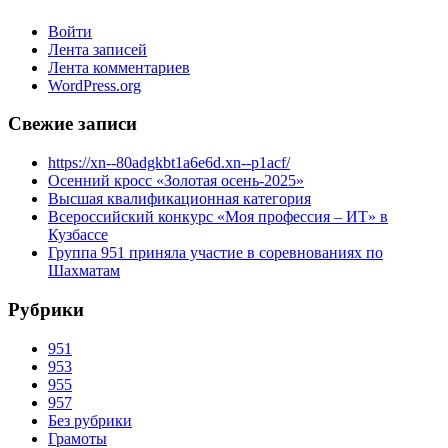
Войти
Лента записей
Лента комментариев
WordPress.org
Свежие записи
https://xn--80adgkbt1a6e6d.xn--p1acf/
Осенний кросс «Золотая осень-2025»
Высшая квалификационная категория
Всероссийский конкурс «Моя профессия – ИТ» в
Кузбассе
Группа 951 приняла участие в соревнованиях по
Шахматам
Рубрики
951
953
955
957
Без рубрики
Грамоты