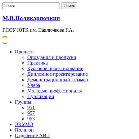
Перейти
Найти:
к
содержимому
М.В.Поликарпочкин
ГПОУ ЮТК им. Павлючкова Г.А.
Процесс
Опоздания и пропуски
Практика
Курсовое проектирование
Дипломное проектирование
Демонстрационный экзамен
Учёба
Молодые профессионалы
Публикации
Группы
951
957
953
ЭКУМО
Полигон
Отделение АИТ