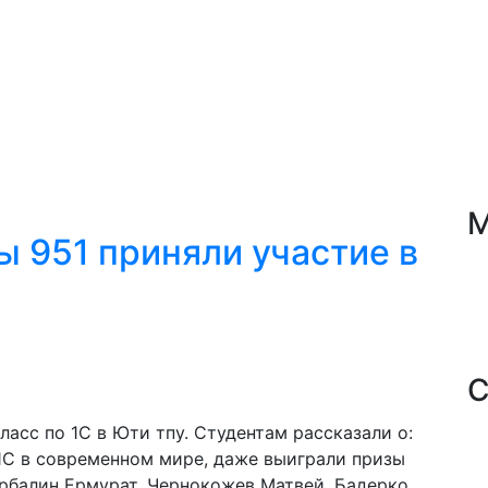
М
 951 приняли участие в
C
С
ы
асс по 1С в Юти тпу. Студентам рассказали о:
С в современном мире, даже выиграли призы
Ербалин Ермурат, Чернокожев Матвей, Бадерко