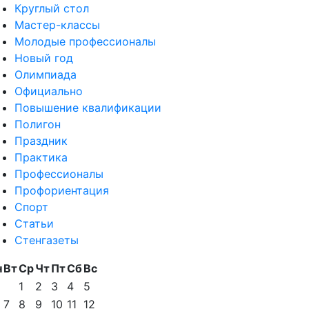
Круглый стол
Мастер-классы
Молодые профессионалы
Новый год
Олимпиада
Официально
Повышение квалификации
Полигон
Праздник
Практика
Профессионалы
Профориентация
Спорт
Статьи
Стенгазеты
н
Вт
Ср
Чт
Пт
Сб
Вс
1
2
3
4
5
7
8
9
10
11
12