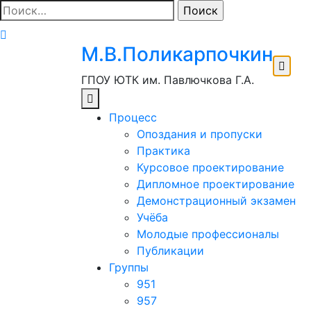
Перейти
Найти:
к
содержимому
М.В.Поликарпочкин
ГПОУ ЮТК им. Павлючкова Г.А.
Процесс
Опоздания и пропуски
Практика
Курсовое проектирование
Дипломное проектирование
Демонстрационный экзамен
Учёба
Молодые профессионалы
Публикации
Группы
951
957