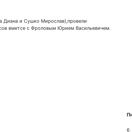
ва Диана и Сушко Мирослав),провели
сов вметсе с Фроловым Юрием Васильевичем.
П
6