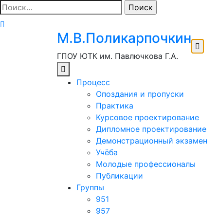
Перейти
Найти:
к
содержимому
М.В.Поликарпочкин
ГПОУ ЮТК им. Павлючкова Г.А.
Процесс
Опоздания и пропуски
Практика
Курсовое проектирование
Дипломное проектирование
Демонстрационный экзамен
Учёба
Молодые профессионалы
Публикации
Группы
951
957