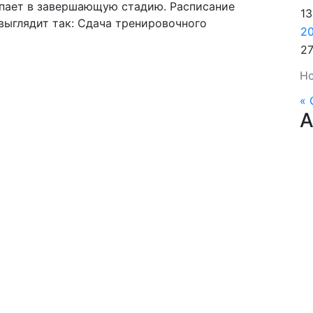
тупает в завершающую стадию. Расписание
13
выглядит так: Сдача тренировочного
2
2
Но
« 
А