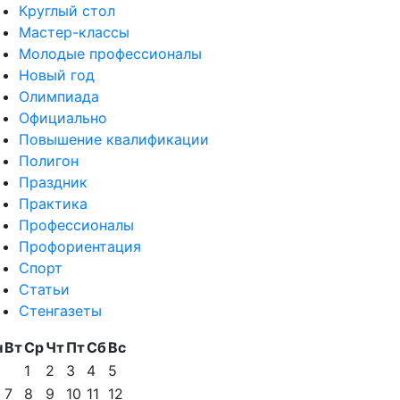
Круглый стол
Мастер-классы
Молодые профессионалы
Новый год
Олимпиада
Официально
Повышение квалификации
Полигон
Праздник
Практика
Профессионалы
Профориентация
Спорт
Статьи
Стенгазеты
н
Вт
Ср
Чт
Пт
Сб
Вс
1
2
3
4
5
7
8
9
10
11
12