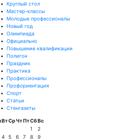
Круглый стол
Мастер-классы
Молодые профессионалы
Новый год
Олимпиада
Официально
Повышение квалификации
Полигон
Праздник
Практика
Профессионалы
Профориентация
Спорт
Статьи
Стенгазеты
н
Вт
Ср
Чт
Пт
Сб
Вс
1
2
4
5
6
7
8
9