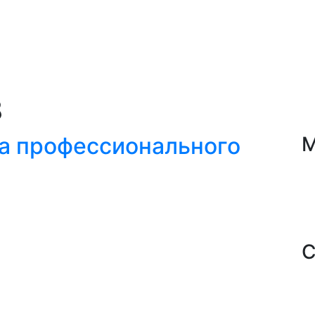
8
а профессионального
М
С