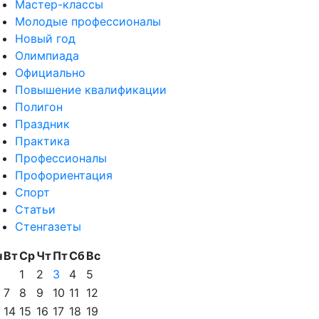
Мастер-классы
Молодые профессионалы
Новый год
Олимпиада
Официально
Повышение квалификации
Полигон
Праздник
Практика
Профессионалы
Профориентация
Спорт
Статьи
Стенгазеты
н
Вт
Ср
Чт
Пт
Сб
Вс
1
2
3
4
5
7
8
9
10
11
12
14
15
16
17
18
19