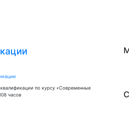
кации
М
икации
 квалификации по курсу «Современные
С
108 часов