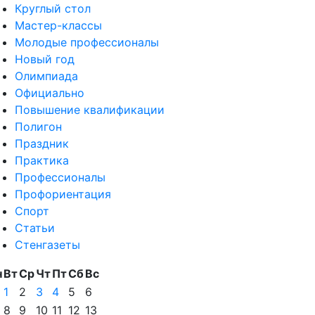
Круглый стол
Мастер-классы
Молодые профессионалы
Новый год
Олимпиада
Официально
Повышение квалификации
Полигон
Праздник
Практика
Профессионалы
Профориентация
Спорт
Статьи
Стенгазеты
н
Вт
Ср
Чт
Пт
Сб
Вс
1
2
3
4
5
6
8
9
10
11
12
13