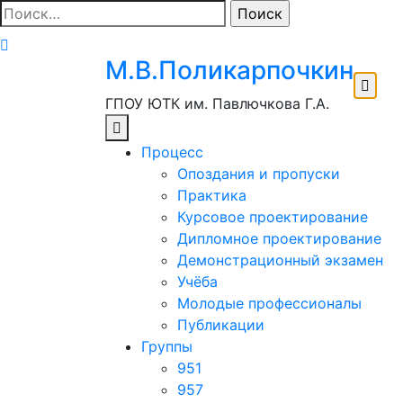
Перейти
Найти:
к
содержимому
М.В.Поликарпочкин
ГПОУ ЮТК им. Павлючкова Г.А.
Процесс
Опоздания и пропуски
Практика
Курсовое проектирование
Дипломное проектирование
Демонстрационный экзамен
Учёба
Молодые профессионалы
Публикации
Группы
951
957