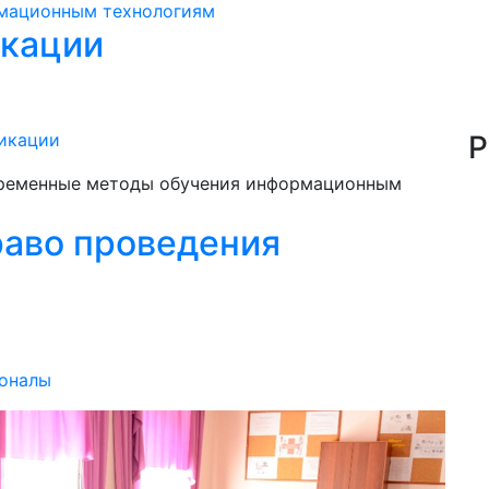
кации
Р
икации
ременные методы обучения информационным
раво проведения
оналы