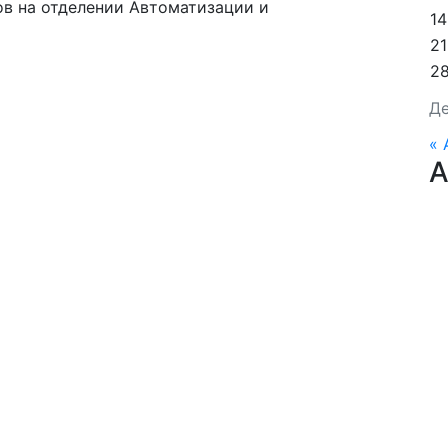
в на отделении Автоматизации и
14
21
2
Де
« 
А