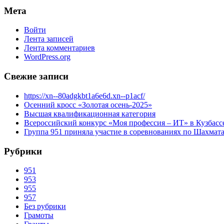
Мета
Войти
Лента записей
Лента комментариев
WordPress.org
Свежие записи
https://xn--80adgkbt1a6e6d.xn--p1acf/
Осенний кросс «Золотая осень-2025»
Высшая квалификационная категория
Всероссийский конкурс «Моя профессия – ИТ» в Кузбасс
Группа 951 приняла участие в соревнованиях по Шахмат
Рубрики
951
953
955
957
Без рубрики
Грамоты