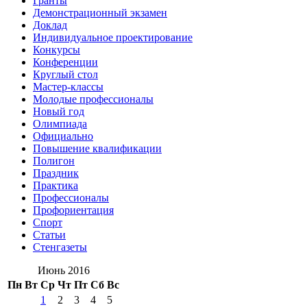
Гранты
Демонстрационный экзамен
Доклад
Индивидуальное проектирование
Конкурсы
Конференции
Круглый стол
Мастер-классы
Молодые профессионалы
Новый год
Олимпиада
Официально
Повышение квалификации
Полигон
Праздник
Практика
Профессионалы
Профориентация
Спорт
Статьи
Стенгазеты
Июнь 2016
Пн
Вт
Ср
Чт
Пт
Сб
Вс
1
2
3
4
5