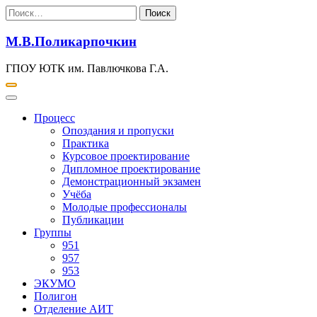
Перейти
Найти:
к
содержимому
М.В.Поликарпочкин
ГПОУ ЮТК им. Павлючкова Г.А.
Процесс
Опоздания и пропуски
Практика
Курсовое проектирование
Дипломное проектирование
Демонстрационный экзамен
Учёба
Молодые профессионалы
Публикации
Группы
951
957
953
ЭКУМО
Полигон
Отделение АИТ