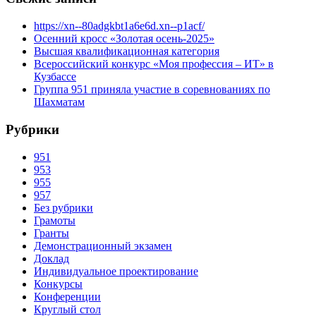
https://xn--80adgkbt1a6e6d.xn--p1acf/
Осенний кросс «Золотая осень-2025»
Высшая квалификационная категория
Всероссийский конкурс «Моя профессия – ИТ» в
Кузбассе
Группа 951 приняла участие в соревнованиях по
Шахматам
Рубрики
951
953
955
957
Без рубрики
Грамоты
Гранты
Демонстрационный экзамен
Доклад
Индивидуальное проектирование
Конкурсы
Конференции
Круглый стол