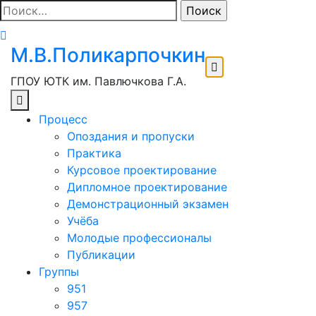
Перейти
Найти:
к
содержимому
М.В.Поликарпочкин
ГПОУ ЮТК им. Павлючкова Г.А.
Процесс
Опоздания и пропуски
Практика
Курсовое проектирование
Дипломное проектирование
Демонстрационный экзамен
Учёба
Молодые профессионалы
Публикации
Группы
951
957