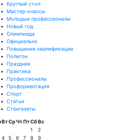
Круглый стол
Мастер-классы
Молодые профессионалы
Новый год
Олимпиада
Официально
Повышение квалификации
Полигон
Праздник
Практика
Профессионалы
Профориентация
Спорт
Статьи
Стенгазеты
н
Вт
Ср
Чт
Пт
Сб
Вс
1
2
4
5
6
7
8
9