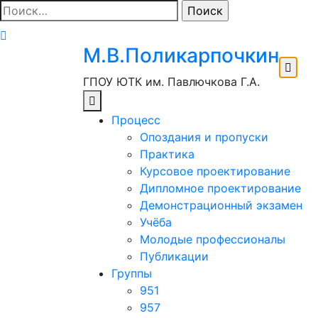
Перейти
Найти:
к
содержимому
М.В.Поликарпочкин
ГПОУ ЮТК им. Павлючкова Г.А.
Процесс
Опоздания и пропуски
Практика
Курсовое проектирование
Дипломное проектирование
Демонстрационный экзамен
Учёба
Молодые профессионалы
Публикации
Группы
951
957