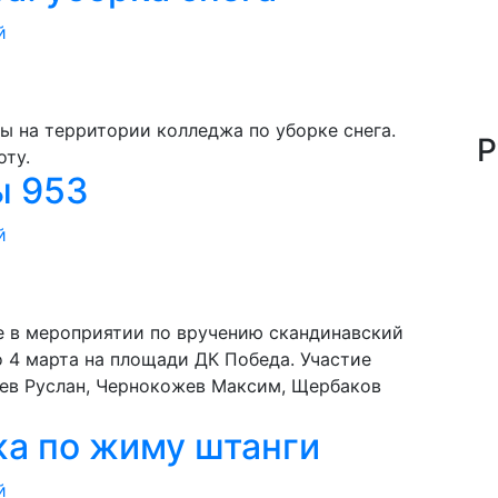
й
 на территории колледжа по уборке снега.
Р
боту.
ы 953
й
е в мероприятии по вручению скандинавский
 4 марта на площади ДК Победа. Участие
ьев Руслан, Чернокожев Максим, Щербаков
а по жиму штанги
й