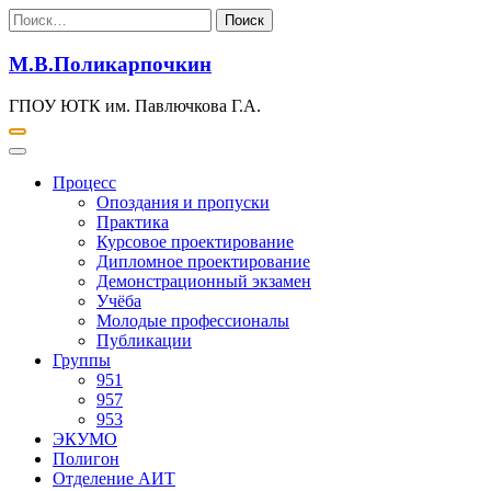
Перейти
Найти:
к
содержимому
М.В.Поликарпочкин
ГПОУ ЮТК им. Павлючкова Г.А.
Процесс
Опоздания и пропуски
Практика
Курсовое проектирование
Дипломное проектирование
Демонстрационный экзамен
Учёба
Молодые профессионалы
Публикации
Группы
951
957
953
ЭКУМО
Полигон
Отделение АИТ