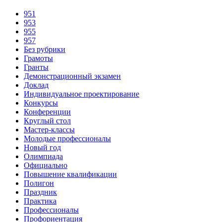
951
953
955
957
Без рубрики
Грамоты
Гранты
Демонстрационный экзамен
Доклад
Индивидуальное проектирование
Конкурсы
Конференции
Круглый стол
Мастер-классы
Молодые профессионалы
Новый год
Олимпиада
Официально
Повышение квалификации
Полигон
Праздник
Практика
Профессионалы
Профориентация