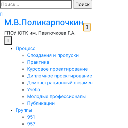
Перейти
Найти:
к
содержимому
М.В.Поликарпочкин
ГПОУ ЮТК им. Павлючкова Г.А.
Процесс
Опоздания и пропуски
Практика
Курсовое проектирование
Дипломное проектирование
Демонстрационный экзамен
Учёба
Молодые профессионалы
Публикации
Группы
951
957