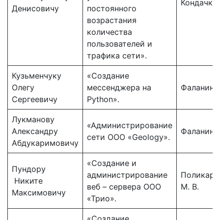
Кондачков
Денисовичу
постоянного
возрастания
количества
пользователей и
трафика сети».
Кузьменчуку
«Создание
Олегу
мессенджера на
Фаланин К
Сергеевичу
Python».
Лукманову
«Администрирование
Александру
Фаланин К
сети ООО «Geology».
Абдукаримовичу
«Создание и
Пундору
администрирование
Поликарп
Никите
веб – сервера ООО
М. В.
Максимовичу
«Трио».
«Создание