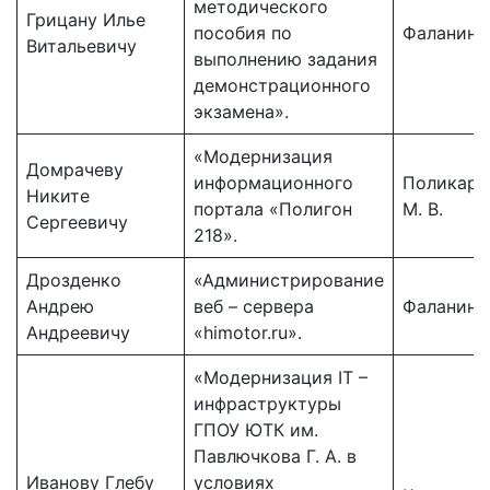
методического
Грицану Илье
пособия по
Фаланин К
Витальевичу
выполнению задания
демонстрационного
экзамена».
«Модернизация
Домрачеву
информационного
Поликарп
Никите
портала «Полигон
М. В.
Сергеевичу
218».
Дрозденко
«Администрирование
Андрею
веб – сервера
Фаланин К
Андреевичу
«himotor.ru».
«Модернизация IT –
инфраструктуры
ГПОУ ЮТК им.
Павлючкова Г. А. в
Иванову Глебу
условиях