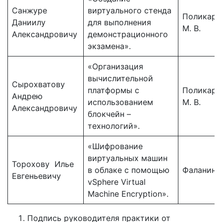
Санжуре
виртуального стенда
Поликарп
Даниилу
для выполнения
М. В.
Александровичу
демонстрационного
экзамена».
«Организация
вычислительной
Сырохватову
платформы с
Поликарп
Андрею
использованием
М. В.
Александровичу
блокчейн –
технологий».
«Шифрование
виртуальных машин
Торохову Илье
в облаке с помощью
Фаланин К
Евгеньевичу
vSphere Virtual
Machine Encryption».
Подпись руководителя практики от