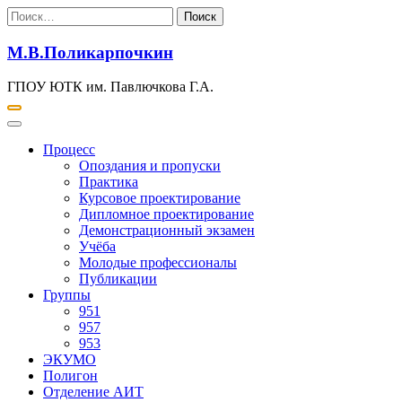
Перейти
Найти:
к
содержимому
М.В.Поликарпочкин
ГПОУ ЮТК им. Павлючкова Г.А.
Процесс
Опоздания и пропуски
Практика
Курсовое проектирование
Дипломное проектирование
Демонстрационный экзамен
Учёба
Молодые профессионалы
Публикации
Группы
951
957
953
ЭКУМО
Полигон
Отделение АИТ