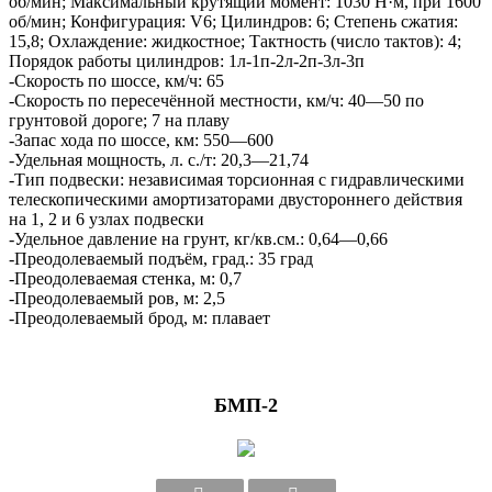
об/мин; Максимальный крутящий момент: 1030 Н·м, при 1600
об/мин; Конфигурация: V6; Цилиндров: 6; Степень сжатия:
15,8; Охлаждение: жидкостное; Тактность (число тактов): 4;
Порядок работы цилиндров: 1л-1п-2л-2п-3л-3п
-Скорость по шоссе, км/ч: 65
-Скорость по пересечённой местности, км/ч: 40—50 по
грунтовой дороге; 7 на плаву
-Запас хода по шоссе, км: 550—600
-Удельная мощность, л. с./т: 20,3—21,74
-Тип подвески: независимая торсионная с гидравлическими
телескопическими амортизаторами двустороннего действия
на 1, 2 и 6 узлах подвески
-Удельное давление на грунт, кг/кв.см.: 0,64—0,66
-Преодолеваемый подъём, град.: 35 град
-Преодолеваемая стенка, м: 0,7
-Преодолеваемый ров, м: 2,5
-Преодолеваемый брод, м: плавает
БМП-2