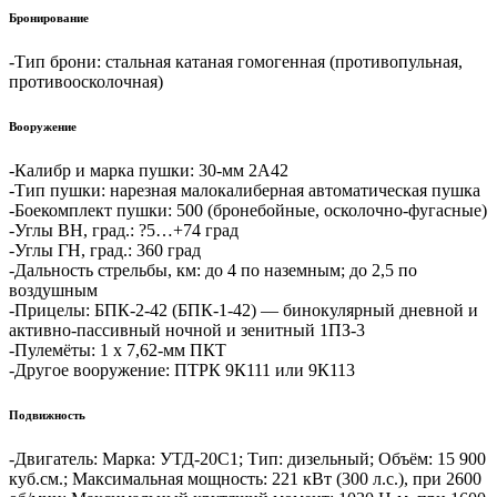
Бронирование
-Тип брони: стальная катаная гомогенная (противопульная,
противоосколочная)
Вооружение
-Калибр и марка пушки: 30-мм 2А42
-Тип пушки: нарезная малокалиберная автоматическая пушка
-Боекомплект пушки: 500 (бронебойные, осколочно-фугасные)
-Углы ВН, град.: ?5…+74 град
-Углы ГН, град.: 360 град
-Дальность стрельбы, км: до 4 по наземным; до 2,5 по
воздушным
-Прицелы: БПК-2-42 (БПК-1-42) — бинокулярный дневной и
активно-пассивный ночной и зенитный 1ПЗ-3
-Пулемёты: 1 х 7,62-мм ПКТ
-Другое вооружение: ПТРК 9К111 или 9К113
Подвижность
-Двигатель: Марка: УТД-20С1; Тип: дизельный; Объём: 15 900
куб.см.; Максимальная мощность: 221 кВт (300 л.с.), при 2600