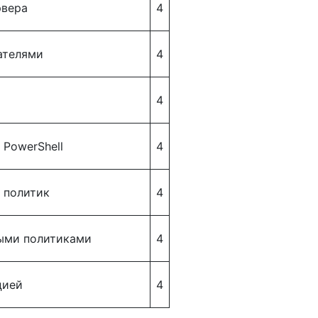
рвера
4
ателями
4
4
 PowerShell
4
 политик
4
ыми политиками
4
цией
4