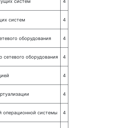
сущих систем
4
щих систем
4
етевого оборудования
4
о сетевого оборудования
4
цией
4
иртуализации
4
й операционной системы
4