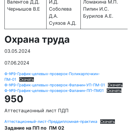
Валентов Д.Д.
И.Д.
Ломакина М.П.
Чернышов В.Е
Соболева
Пипин И.С.
Д.А.
Бурилов А.Е.
Суязов А.Д.
Охрана труда
03.05.2024
07.06.2024
Ф-№9-График-целевых-проверок-Поликарпочкин-
ПМ-01
Скачать
Ф-№9-График-целевых-проверок-Фаланин-УП-ПМ-01
Скачать
Ф-№9-График-целевых-проверок-Фаланин-ПП-ПМ01
Скачать
950
Аттестационный лист ПДП
Аттестационный-лист-Преддипломная-практика
Скачать
Задание на ПП по ПМ 02