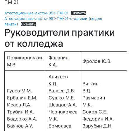
ПМ 01
Атестационные-листы-951-ПМ-01
Скачать
Атестационные-листы-951-ПМ-01-с-датами (не для
печати)
Скачать
Руководители практики
от колледжа
Поликарпочкин
Фаланин
Фролов Ю.В.
М.В.
К.А.
Аникеев
К.Д.
Вяткин
Гусев М.М.
Валеев Д.В.
В.Д.
Ербалин Е.М.
Сушко М.Е.
Размарин
Исаев Л.А.
Шевцов А.А.
М.К.
Трубин И.А.
Чернокожев
Сокол С.Е.
Бадерко А.А.
М.К.
Федорин И.А.
Баянов А.У.
Ермолаев
Зарубин Д.Н.