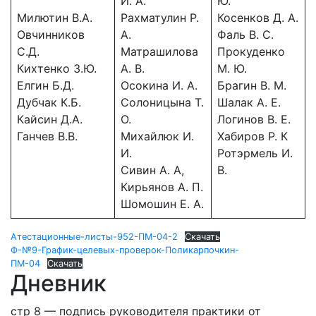
И. А.
Ю.
Милютин В.А.
Рахматулин Р.
Косенков Д. А.
Овчинников
А.
Фаль В. С.
С.Д.
Матрашилова
Прокуденко
Кихтенко З.Ю.
А. В.
М. Ю.
Елгин Б.Д.
Осокина И. А.
Брагин В. М.
Дубчак К.Б.
Солоницына Т.
Шалак А. Е.
Кайсин Д.А.
О.
Логинов В. Е.
Ганчев В.В.
Михайлюк И.
Хабиров Р. К
И.
Ротэрмель И.
Сивин А. А,
В.
Кирьянов А. П.
Шомошин Е. А.
Атестационные-листы-952-ПМ-04-2
Скачать
Ф-№9-График-целевых-проверок-Поликарпочкин-
ПМ-04
Скачать
Дневник
стр 8 — подпись руководителя практики от