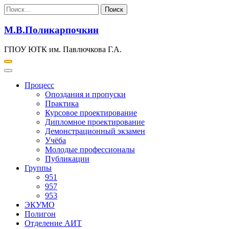
Перейти
Найти:
к
содержимому
М.В.Поликарпочкин
ГПОУ ЮТК им. Павлючкова Г.А.
Процесс
Опоздания и пропуски
Практика
Курсовое проектирование
Дипломное проектирование
Демонстрационный экзамен
Учёба
Молодые профессионалы
Публикации
Группы
951
957
953
ЭКУМО
Полигон
Отделение АИТ