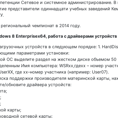
петенции Сетевое и системное администрирование. В
тие представители одиннадцати учебных заведений Ке
У.
 региональный чемпионат в 2014 году.
dows 8 Enterprisex64, работа с драйверами устройств
грузочных устройств в следующем порядке: 1. HardDisk;
ующими параметрами установки:
ой ОС выделите раздел на жестком диске объемом 50 
деленным Имя компьютера: WSRxx,гдеxx – номер участ
serXX, где xx–номер участника (например: User07).
иска поддержки производителя материнской карты, н
ите/обновите драйвера устройств:
та;
;
;
ой карты;
роводной сетевой карты;