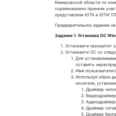
Кемеровской области по ком
соревнованиях приняли учас
представляли ЮТК и ЮТИ ТП
Предварительное задание на
Задание 1. Установка ОС Win
Установите приоритет за
Установите ОС со след
Для устанавливаем
оставить нераспре
Имя пользователя:U
Используя образ д
носителе, установ
Драйвер чипсе
Видеодрайвер
Аудиодрайвер
Драйвер сетев
Драйвер бесп