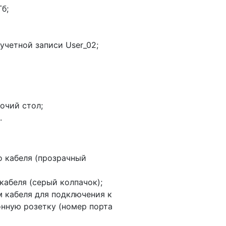
б;
 учетной записи User_02;
очий стол;
.
о кабеля (прозрачный
кабеля (серый колпачок);
 кабеля для подключения к
онную розетку (номер порта