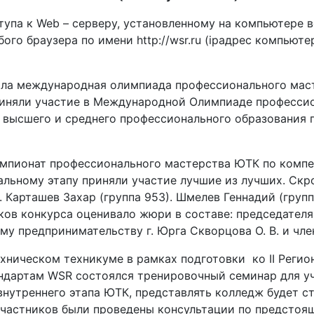
упа к Web – серверу, установленному на компьютере в
ого браузера по имени http://wsr.ru (ipадрес компьют
шла международная олимпиада профессионального маст
риняли участие в Международной Олимпиаде професси
 высшего и среднего профессионального образования 
емпионат профессионального мастерства ЮТК по компе
льному этапу приняли участие лучшие из лучших. Скро
. Карташев Захар (группа 953). Шмелев Геннадий (груп
иков конкурса оценивало жюри в составе: председател
му предпринимательству г. Юрга Скворцова О. В. и чл
хническом техникуме в рамках подготовки ко II Реги
ндартам WSR состоялся тренировочный семинар для у
внутреннего этапа ЮТК, представлять колледж будет ст
участников были проведены консультации по предстоя