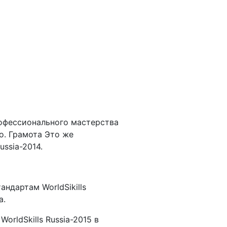
офессионального мастерства
о. Грамота Это же
ssia-2014.
ндартам WorldSikills
a.
rldSkills Russia-2015 в