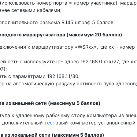
(использовать номер порта = номер участника), маршр
нее сетевыми кабелями;
ополнительного разъема RJ45 штраф 5 баллов.
оводного маршрутизатора (максимум 20 баллов).
дключения к маршрутизатору «WSRxx», где xx – номер
й сетью используйте ip– адрес 192.168.0.xxx/27, где x
7);
ь с параметрами 192.168.1.1/30;
р на автоматическую раздачу активного пула адресов;
па из внешней сети (максимум 5 баллов)
упа к удаленному рабочему столу компьютера из внеш
ь дополнительный
тест
овый компьютер установленный 
па из локальной сети (максимум 5 баллов)