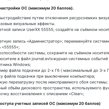
настройки ОС (максимум 20 баллов).
быстродействие путем отключения ресурсоемких визуа
азовые визуальные эффекты.
етной запиcи UserXX 55555; создайте на съёмном носи
етную запись «Администратор»; переименуйте системн
ь «55555»;
оспособности системы, сохраните на съёмном носителе
осителе в файл journal.evtxжурнал системных событий
тника Windows;
мер файла подкачки до 2-х Гб ( максимальный до 3-х Г
ку файла подкачки при выключении компьютера;
кую перезагрузку после неисправимого сбоя системы;
ый объём дискового пространства, используемого фу
очку восстановления с описанием «Clear»;
доступа учетных записей ОС (максимум 20 баллов)