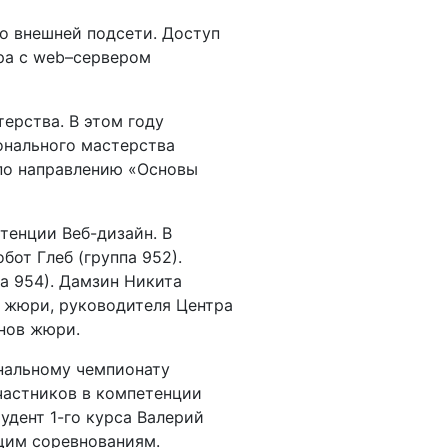
о внешней подсети. Доступ
ера с web–сервером
ерства. В этом году
онального мастерства
по направлению «Основы
тенции Веб-дизайн. В
бот Глеб (группа 952).
па 954). Дамзин Никита
я жюри, руководителя Центра
енов жюри.
ональному чемпионату
частников в компетенции
удент 1-го курса Валерий
щим соревнованиям.