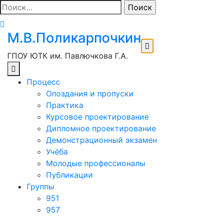
Перейти
Найти:
к
содержимому
М.В.Поликарпочкин
ГПОУ ЮТК им. Павлючкова Г.А.
Процесс
Опоздания и пропуски
Практика
Курсовое проектирование
Дипломное проектирование
Демонстрационный экзамен
Учёба
Молодые профессионалы
Публикации
Группы
951
957